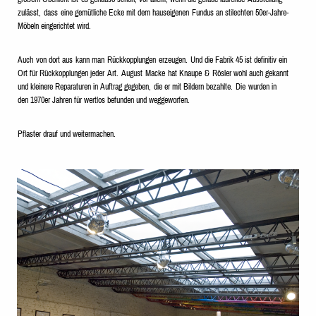
zuläs
s
t
,
das
s
eine gemütliche Ecke mit dem hauseigenen
F
undu
s
an st
i
lechten 50er-
J
ah
r
e-
M
öb
e
ln eingerichtet wird.
A
uch
v
on d
ort
au
s
k
a
nn man
R
ückkopplung
e
n
e
r
z
eugen
.
Und die Fabrik 45 i
s
t d
e
finitiv ein
&
Ort für Rückkopplungen jeder
A
rt.
A
ugust
M
a
cke
h
at
Knaupe
Rösl
e
r wohl auch gekannt
und kleinere R
e
p
a
r
a
tur
en in
A
uftrag g
e
geben
,
die er mit Bildern be
za
hlte
.
Die
w
urd
e
n i
n
den
1970er Jah
r
en für wertlos befunden und w
e
gg
ew
orfen
.
Pfl
a
s
t
er d
r
auf
und weiterm
ac
hen
.